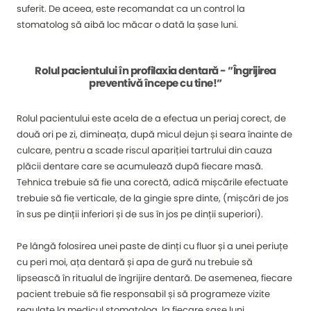
suferit. De aceea, este recomandat ca un control la
stomatolog să aibă loc măcar o dată la șase luni.
Rolul pacientului în profilaxia dentară - ”Îngrijirea
preventivă începe cu tine!”
Rolul pacientului este acela de a efectua un periaj corect, de
două ori pe zi, dimineața, după micul dejun și seara înainte de
culcare, pentru a scade riscul apariției tartrului din cauza
plăcii dentare care se acumulează după fiecare masă.
Tehnica trebuie să fie una corectă, adică mișcările efectuate
trebuie să fie verticale, de la gingie spre dinte, (mișcări de jos
în sus pe dinții inferiori și de sus în jos pe dinții superiori).
Pe lângă folosirea unei paste de dinți cu fluor și a unei periuțe
cu peri moi, ața dentară și apa de gură nu trebuie să
lipsească în ritualul de îngrijire dentară. De asemenea, fiecare
pacient trebuie să fie responsabil și să programeze vizite
regulate la medicul stomatolog, la fiecare șase luni.