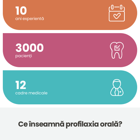
10
ani experientă
3000
pacienți
12
cadre medicale
Ce înseamnă profilaxia orală?