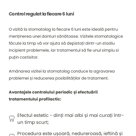
Control regulat la fiecare 6 luni
O vizită la stomatolog la fiecare 6 luni este ideală pentru
menținerea unei danturi sănătoase. Vizitele stomatologice
făcute la timp vă vor ajuta să depistați dintr-un stadiu
incipient problemele, iar tratamentul să fie unul simplu si
puțin costisitor.
Amânarea vizitei la stomatolog conduce la agravarea
problemei și reducerea posibilităților de tratament.
Avantajele controlului periodic și efectuării
tratamentului profilactic:
Efectul estetic - dinți mai albi și mai curați într-
un timp scurt;
Procedura este ușoară, nedureroasă, ieftină și