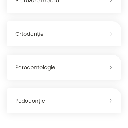
Protezare mobilă
Ortodonție
Parodontologie
Pedodonție