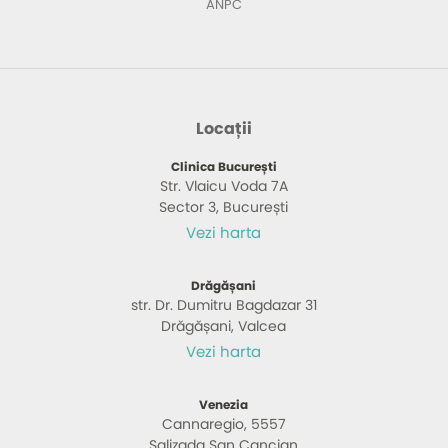
ANPC
Locații
Clinica București
Str. Vlaicu Voda 7A
Sector 3, București
Vezi harta
Drăgășani
str. Dr. Dumitru Bagdazar 31
Drăgășani, Valcea
Vezi harta
Venezia
Cannaregio, 5557
Salizada San Cancian