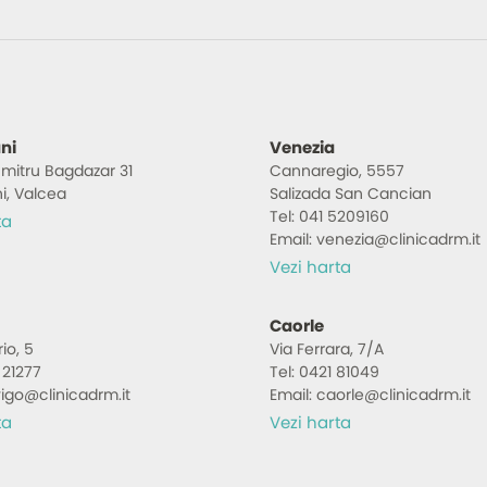
ni
Venezia
Dumitru Bagdazar 31
Cannaregio, 5557
i, Valcea
Salizada San Cancian
Tel: 041 5209160
ta
Email: venezia@clinicadrm.it
Vezi harta
Caorle
io, 5
Via Ferrara, 7/A
 21277
Tel: 0421 81049
vigo@clinicadrm.it
Email: caorle@clinicadrm.it
ta
Vezi harta