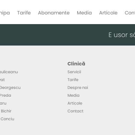
hipa
Tarife
Abonamente
Media
Articole
Con
E usor s
Clinică
buliceanu
Servicii
vat
Tarife
n Georgescu
Despre noi
 Preda
Media
garu
Articole
 Bichir
Contact
a Conciu