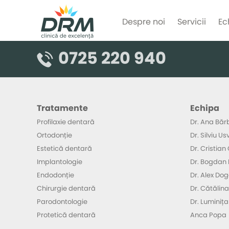
Despre noi
Servicii
Ec
0725 220 940
Tratamente
Echipa
Profilaxie dentară
Dr. Ana Băr
Ortodonție
Dr. Silviu Us
Estetică dentară
Dr. Cristia
Implantologie
Dr. Bogdan
Endodonție
Dr. Alex Do
Chirurgie dentară
Dr. Cătălina
Parodontologie
Dr. Luminiț
Protetică dentară
Anca Popa