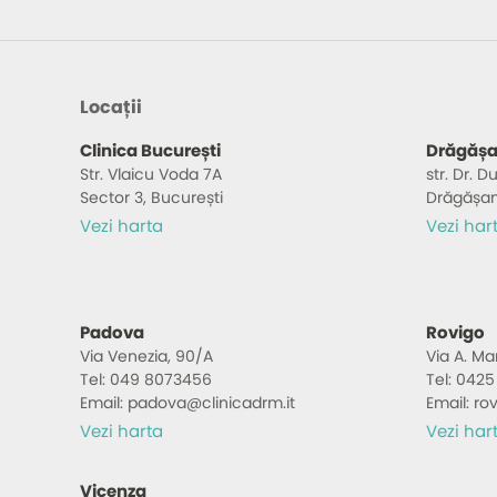
Locații
Clinica București
Drăgășa
Str. Vlaicu Voda 7A
str. Dr. 
Sector 3, București
Drăgășan
Vezi harta
Vezi har
Padova
Rovigo
Via Venezia, 90/A
Via A. Mar
Tel: 049 8073456
Tel: 0425
Email: padova@clinicadrm.it
Email: ro
Vezi harta
Vezi har
Vicenza