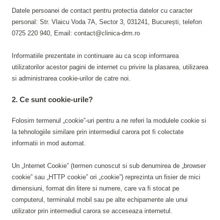
Datele persoanei de contact pentru protectia datelor cu caracter
personal: Str. Vlaicu Voda 7A, Sector 3, 031241, București, telefon
0725 220 940, Email: contact@clinica-drm.ro
Informatiile prezentate in continuare au ca scop informarea
utilizatorilor acestor pagini de internet cu privire la plasarea, utilizarea
si administrarea cookie-urilor de catre noi.
2. Ce sunt cookie-urile?
Folosim termenul „cookie”-uri pentru a ne referi la modulele cookie si
la tehnologiile similare prin intermediul carora pot fi colectate
informatii in mod automat.
Un „Internet Cookie” (termen cunoscut si sub denumirea de „browser
cookie” sau „HTTP cookie” ori „cookie”) reprezinta un fisier de mici
dimensiuni, format din litere si numere, care va fi stocat pe
computerul, terminalul mobil sau pe alte echipamente ale unui
utilizator prin intermediul carora se acceseaza internetul.