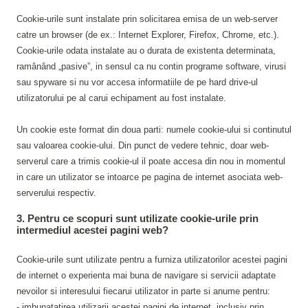
Cookie-urile sunt instalate prin solicitarea emisa de un web-server
catre un browser (de ex.: Internet Explorer, Firefox, Chrome, etc.).
Cookie-urile odata instalate au o durata de existenta determinata,
ramânând „pasive”, in sensul ca nu contin programe software, virusi
sau spyware si nu vor accesa informatiile de pe hard drive-ul
utilizatorului pe al carui echipament au fost instalate.
Un cookie este format din doua parti: numele cookie-ului si continutul
sau valoarea cookie-ului. Din punct de vedere tehnic, doar web-
serverul care a trimis cookie-ul il poate accesa din nou in momentul
in care un utilizator se intoarce pe pagina de internet asociata web-
serverului respectiv.
3. Pentru ce scopuri sunt utilizate cookie-urile prin
intermediul acestei pagini web?
Cookie-urile sunt utilizate pentru a furniza utilizatorilor acestei pagini
de internet o experienta mai buna de navigare si servicii adaptate
nevoilor si interesului fiecarui utilizator in parte si anume pentru:
- imbunatatirea utilizarii acestei pagini de internet, inclusiv prin