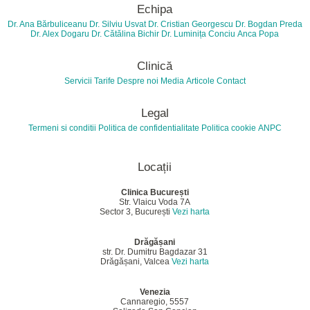
Echipa
Dr. Ana Bărbuliceanu
Dr. Silviu Usvat
Dr. Cristian Georgescu
Dr. Bogdan Preda
Dr. Alex Dogaru
Dr. Cătălina Bichir
Dr. Luminița Conciu
Anca Popa
Clinică
Servicii
Tarife
Despre noi
Media
Articole
Contact
Legal
Termeni si conditii
Politica de confidentialitate
Politica cookie
ANPC
Locații
Clinica București
Str. Vlaicu Voda 7A
Sector 3, București
Vezi harta
Drăgășani
str. Dr. Dumitru Bagdazar 31
Drăgășani, Valcea
Vezi harta
Venezia
Cannaregio, 5557