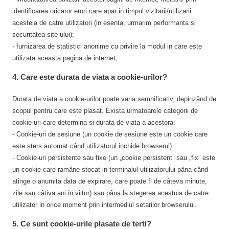
identificarea oricaror erori care apar in timpul vizitarii/utilizarii
acesteia de catre utilizatori (in esenta, urmarim performanta si
securitatea site-ului);
- furnizarea de statistici anonime cu privire la modul in care este
utilizata aceasta pagina de internet;
4. Care este durata de viata a cookie-urilor?
Durata de viata a cookie-urilor poate varia semnificativ, depinzând de
scopul pentru care este plasat. Exista urmatoarele categorii de
cookie-uri care determina si durata de viata a acestora:
- Cookie-uri de sesiune (un cookie de sesiune este un cookie care
este sters automat când utilizatorul inchide browserul)
- Cookie-uri persistente sau fixe (un „cookie persistent” sau „fix” este
un cookie care ramâne stocat in terminalul utilizatorului pâna când
atinge o anumita data de expirare, care poate fi de câteva minute,
zile sau câtiva ani in viitor) sau pâna la stegerea acestuia de catre
utilizator in orice moment prin intermediul setarilor browserului.
5. Ce sunt cookie-urile plasate de terti?