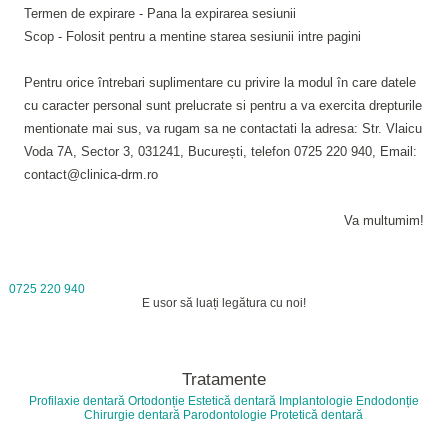
Termen de expirare - Pana la expirarea sesiunii
Scop - Folosit pentru a mentine starea sesiunii intre pagini
Pentru orice întrebari suplimentare cu privire la modul în care datele
cu caracter personal sunt prelucrate si pentru a va exercita drepturile
mentionate mai sus, va rugam sa ne contactati la adresa: Str. Vlaicu
Voda 7A, Sector 3, 031241, București, telefon 0725 220 940, Email:
contact@clinica-drm.ro
Va multumim!
0725 220 940
E usor să luați legătura cu noi!
Tratamente
Profilaxie dentară
Ortodonție
Estetică dentară
Implantologie
Endodonție
Chirurgie dentară
Parodontologie
Protetică dentară